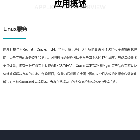
应用概述
APPLICATION OVERVIEW
Linux服务
网思科技作为Redhat、Oracle、IBM、华为、腾讯等厂商产品的高级合作伙伴和移动集采代理
商，具备完善的服务资质和能力。网思科技的服务团队分布于四个大区17个城市，形成三级技术
支持体系，拥有一批红帽专业认证的RHCE/RHCA、Oracle OCP/OCM和Mysql等产品的专家以及
运维管理解决方案的专家、咨询顾问，有能力提供覆盖全国范围的专业且高效的数据中心数智化
解决方案和高可用运维支撑服务，为客户数据中心的安全运行和高效运营保驾护航。